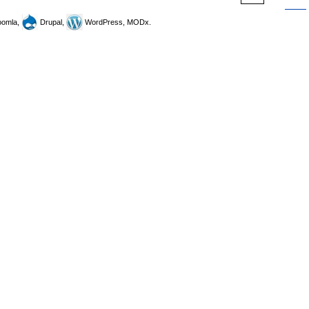
omla,
Drupal,
WordPress, MODx.